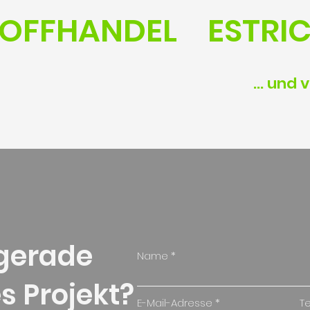
OFFHANDEL
ESTRI
... und 
 gerade
Name
s Projekt?
E-Mail-Adresse
T