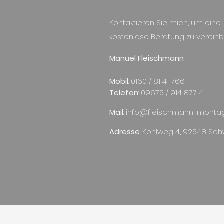
Kontaktieren Sie mich, um eine
kostenlose Beratung zu vereinb
Manuel Fleischmann
Mobil
: 0160 / 81 41 766
Telefon
: 09675 / 914 877 4
Mail
:
info@fleischmann-montag
Adresse
: Kohlweg 4, 92548 Sc