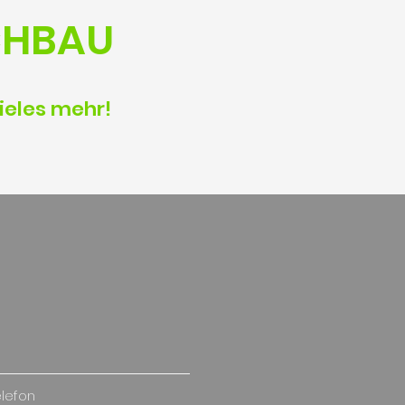
CHBAU
vieles mehr!
elefon