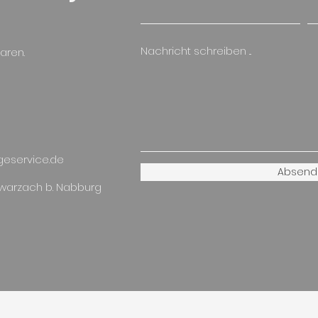
Nachricht schreiben ...
aren.
eservice.de
Absend
hwarzach b. Nabburg